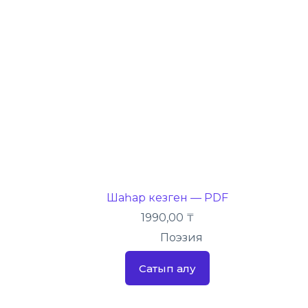
Шаһар кезген — PDF
1990,00
₸
Поэзия
Сатып алу