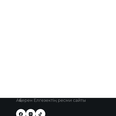
Ақберен Елгезектің ресми сайты