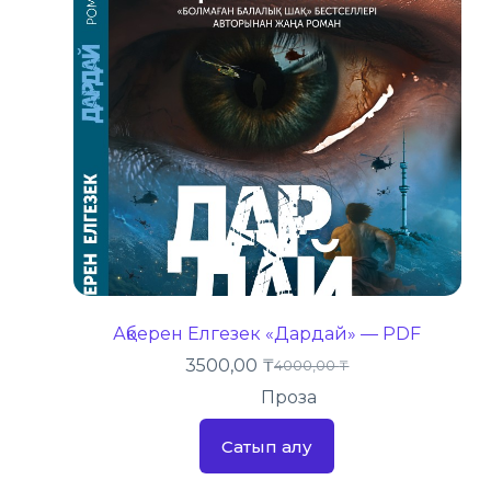
Ақберен Елгезек «Дардай» — PDF
3500,00
₸
4000,00
₸
Проза
Сатып алу