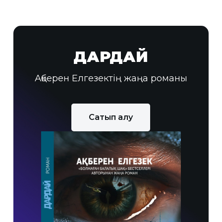
ДАРДАЙ
Ақберен Елгезектің жаңа романы
Сатып алу