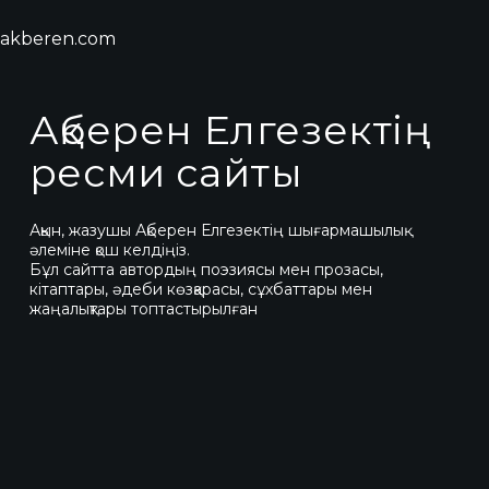
akberen.com
Ақберен Елгезектің
ресми сайты
Ақын, жазушы Ақберен Елгезектің шығармашылық
әлеміне қош келдіңіз.
Бұл сайтта автордың поэзиясы мен прозасы,
кітаптары, әдеби көзқарасы, сұхбаттары мен
жаңалықтары топтастырылған