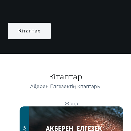
Кітаптар
Кітаптар
Ақберен Елгезектің кітаптары
Жаңа