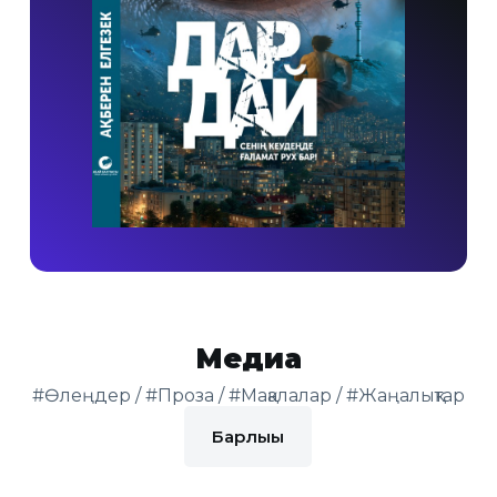
Медиа
#Өлеңдер / #Проза / #Мақалалар / #Жаңалықтар
Барлығы