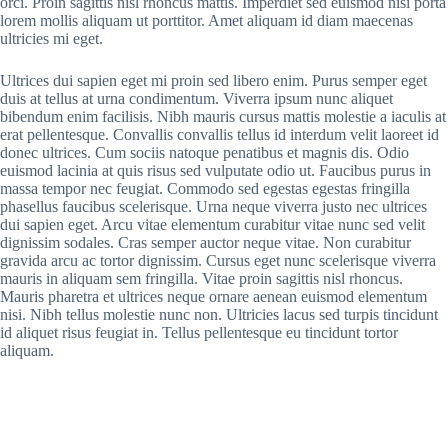
orci. Proin sagittis nisl rhoncus mattis. Imperdiet sed euismod nisi porta
lorem mollis aliquam ut porttitor. Amet aliquam id diam maecenas
ultricies mi eget.
Ultrices dui sapien eget mi proin sed libero enim. Purus semper eget
duis at tellus at urna condimentum. Viverra ipsum nunc aliquet
bibendum enim facilisis. Nibh mauris cursus mattis molestie a iaculis at
erat pellentesque. Convallis convallis tellus id interdum velit laoreet id
donec ultrices. Cum sociis natoque penatibus et magnis dis. Odio
euismod lacinia at quis risus sed vulputate odio ut. Faucibus purus in
massa tempor nec feugiat. Commodo sed egestas egestas fringilla
phasellus faucibus scelerisque. Urna neque viverra justo nec ultrices
dui sapien eget. Arcu vitae elementum curabitur vitae nunc sed velit
dignissim sodales. Cras semper auctor neque vitae. Non curabitur
gravida arcu ac tortor dignissim. Cursus eget nunc scelerisque viverra
mauris in aliquam sem fringilla. Vitae proin sagittis nisl rhoncus.
Mauris pharetra et ultrices neque ornare aenean euismod elementum
nisi. Nibh tellus molestie nunc non. Ultricies lacus sed turpis tincidunt
id aliquet risus feugiat in. Tellus pellentesque eu tincidunt tortor
aliquam.