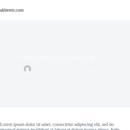
Skip
to
akberen.com
content
Consequat Mauris Nunc Congue Suscipit
akberen
6 мая, 2022
Expirience
Lorem ipsum dolor sit amet, consectetur adipiscing elit, sed do
eiusmod tempor incididunt ut labore et dolore magna aliqua. Felis