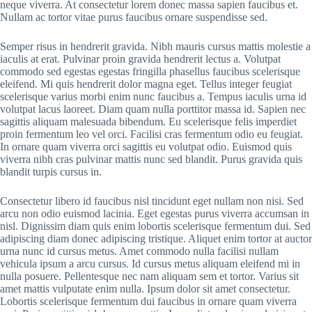
neque viverra. At consectetur lorem donec massa sapien faucibus et.
Nullam ac tortor vitae purus faucibus ornare suspendisse sed.
Semper risus in hendrerit gravida. Nibh mauris cursus mattis molestie a
iaculis at erat. Pulvinar proin gravida hendrerit lectus a. Volutpat
commodo sed egestas egestas fringilla phasellus faucibus scelerisque
eleifend. Mi quis hendrerit dolor magna eget. Tellus integer feugiat
scelerisque varius morbi enim nunc faucibus a. Tempus iaculis urna id
volutpat lacus laoreet. Diam quam nulla porttitor massa id. Sapien nec
sagittis aliquam malesuada bibendum. Eu scelerisque felis imperdiet
proin fermentum leo vel orci. Facilisi cras fermentum odio eu feugiat.
In ornare quam viverra orci sagittis eu volutpat odio. Euismod quis
viverra nibh cras pulvinar mattis nunc sed blandit. Purus gravida quis
blandit turpis cursus in.
Consectetur libero id faucibus nisl tincidunt eget nullam non nisi. Sed
arcu non odio euismod lacinia. Eget egestas purus viverra accumsan in
nisl. Dignissim diam quis enim lobortis scelerisque fermentum dui. Sed
adipiscing diam donec adipiscing tristique. Aliquet enim tortor at auctor
urna nunc id cursus metus. Amet commodo nulla facilisi nullam
vehicula ipsum a arcu cursus. Id cursus metus aliquam eleifend mi in
nulla posuere. Pellentesque nec nam aliquam sem et tortor. Varius sit
amet mattis vulputate enim nulla. Ipsum dolor sit amet consectetur.
Lobortis scelerisque fermentum dui faucibus in ornare quam viverra