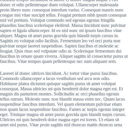
donec et odio pellentesque diam volutpat. Ullamcorper malesuada
proin libero nunc consequat interdum varius. Consequat mauris nunc
congue nisi vitae suscipit tellus. Feugiat pretium nibh ipsum consequat
nisl vel pretium. Volutpat commodo sed egestas egestas fringilla
phasellus faucibus scelerisque eleifend. Massa tincidunt nunc pulvinar
sapien et ligula ullamcorper. Id eu nisl nunc mi ipsum faucibus vitae
aliquet. Magna sit amet purus gravida quis blandit turpis cursus in.
Sagittis eu volutpat odio facilisis. Fermentum leo vel orci porta non
pulvinar neque laoreet suspendisse. Sapien faucibus et molestie ac
feugiat. Quis risus sed vulputate odio ut. Scelerisque fermentum dui
faucibus in ornare quam viverra. Aliquet sagittis id consectetur purus ut
faucibus. Vitae tempus quam pellentesque nec nam aliquam sem.
Laoreet id donec ultrices tincidunt. Ac tortor vitae purus faucibus.
Commodo ullamcorper a lacus vestibulum sed arcu non odio.
Habitasse platea dictumst quisque sagittis purus sit amet volutpat
consequat. Massa ultricies mi quis hendrerit dolor magna eget est. Et
magnis dis parturient montes. Sollicitudin ac orci phasellus egestas
tellus rutrum. Molestie nunc non blandit massa enim nec. Quam lacus
suspendisse faucibus interdum. Vel quam elementum pulvinar etiam
non quam lacus suspendisse faucibus. Fames ac turpis egestas integer
eget. Tristique magna sit amet purus gravida quis blandit turpis cursus.
Ultricies mi quis hendrerit dolor magna eget est lorem. Ut etiam sit
amet nisl purus. Vitae proin sagittis nisl rhoncus mattis rhoncus urna